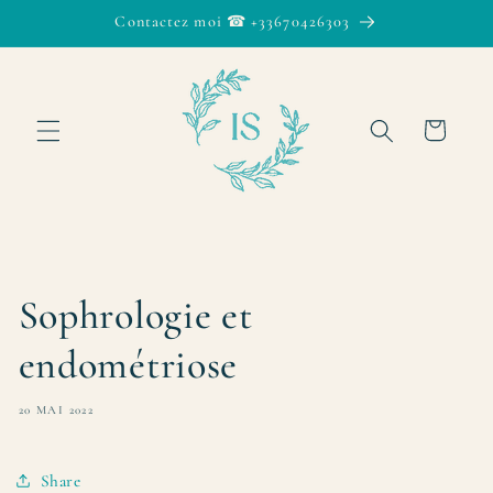
et passer
Contactez moi ☎ +33670426303
au
contenu
Panier
Sophrologie et
endométriose
20 MAI 2022
Share