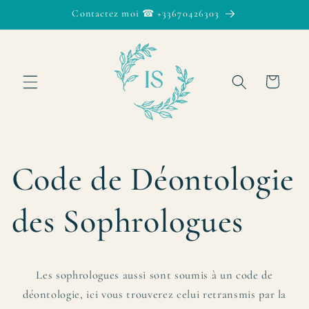
et passer
Contactez moi ☎ +33670426303
au
contenu
Panier
Code de Déontologie
des Sophrologues
Les sophrologues aussi sont soumis à un code de
déontologie, ici vous trouverez celui retransmis par la