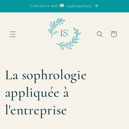
et passer
Contactez moi ☎ +33670426303
au
contenu
Panier
La sophrologie
appliquée à
l'entreprise